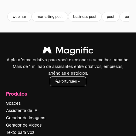
Premium
Premium
Premium
Premium
Gerado por 
webinar
marketing post
business post
post
posta
A plataforma criativa para você direcionar seu melhor trabalho.
Mais de 1 milhão de assinantes entre criativos, empresas,
agências e estúdios.
Português
Produtos
Spaces
Assistente de IA
Gerador de imagens
Gerador de vídeos
Texto para voz