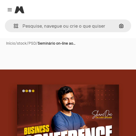
Magnific
Close menu
Pesqui
Início
/
stock
/
PSD
/
Seminário on-line ao…