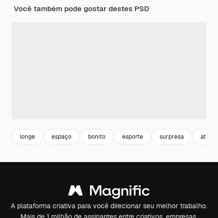
Você também pode gostar destes PSD
longe
espaço
bonito
esporte
surpresa
atrae
A plataforma criativa para você direcionar seu melhor trabalho.
Mais de 1 milhão de assinantes entre criativos, empresas,