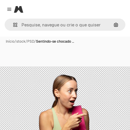
Magnific
Close menu
Pesqui
Início
/
stock
/
PSD
/
Sentindo-se chocado …