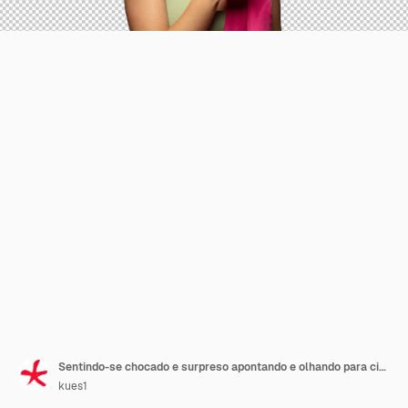
Sentindo-se chocado e surpreso apontando e olhando para cima em admiração com olhar de boca aberta espantado
kues1