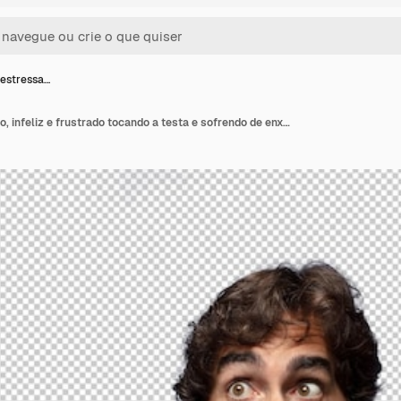
 estressa…
Sentindo-se estressado, infeliz e frustrado tocando a testa e sofrendo de enxaqueca ou forte dor de cabeça