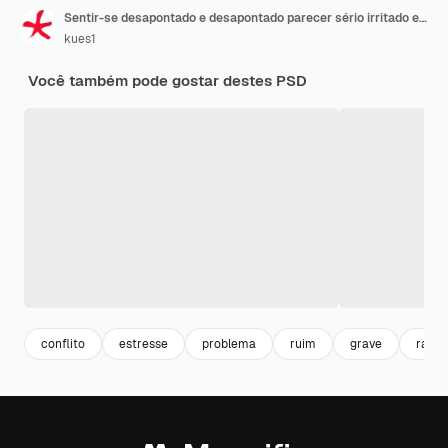
Sentir-se desapontado e desapontado parecer sério irritado e zangado com os braços cruzados
kues1
Você também pode gostar destes PSD
conflito
estresse
problema
ruim
grave
raiva