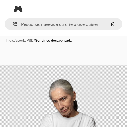
Magnific
Close menu
Pesqui
Início
/
stock
/
PSD
/
Sentir-se desapontad…