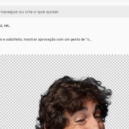
z, rel…
Sentir-se feliz, relaxado e satisfeito, mostrar aprovação com um gesto de "ok", sorrir