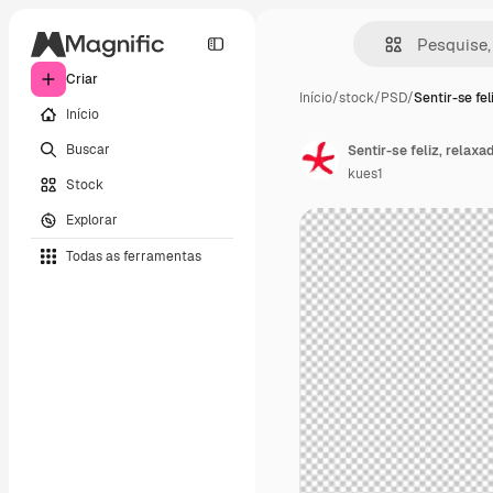
Criar
Início
/
stock
/
PSD
/
Sentir-se feli
Início
Buscar
kues1
Stock
Explorar
Todas as ferramentas