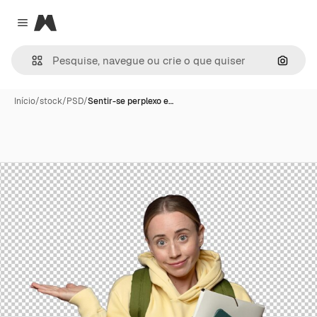
Magnific
Close menu
Pesqui
Início
/
stock
/
PSD
/
Sentir-se perplexo e…