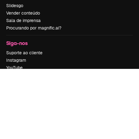
Slidesgo
Vender conteúdo
Sala de imprensa
Procurando por magnific.ai?
Siga-nos
Suporte ao cliente
Instagram
YouTube
LinkedIn
TikTok
Discord
X
Reddit
Copyright © 2010-
2026
Freepik Company S.L.U.
Todos os direitos
reservados
.