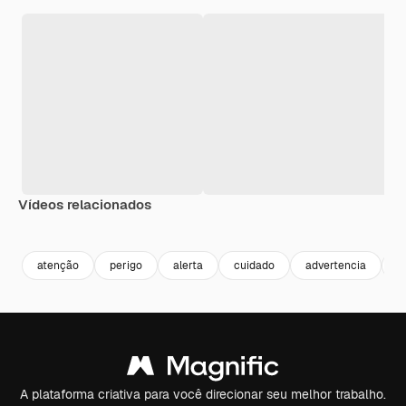
Vídeos relacionados
Premium
Premium
Gerado por IA
Premium
Premium
atenção
perigo
alerta
cuidado
advertencia
a
A plataforma criativa para você direcionar seu melhor trabalho.