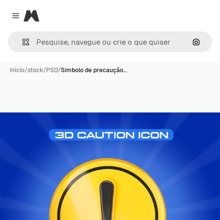
Magnific
Close menu
Pesqui
Início
/
stock
/
PSD
/
Símbolo de precaução…