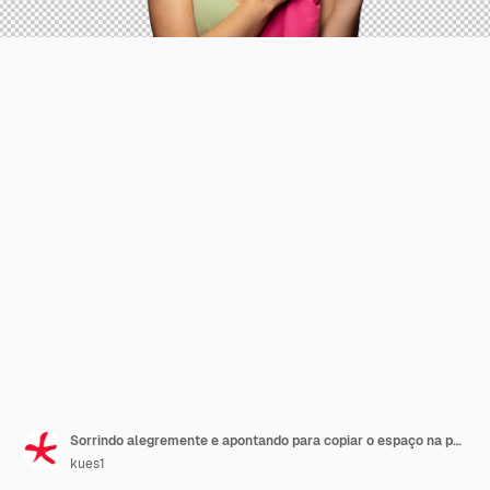
Sorrindo alegremente e apontando para copiar o espaço na palma do lado mostrando ou anunciando um objeto
kues1