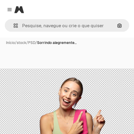
Magnific
Close menu
Pesqui
Início
/
stock
/
PSD
/
Sorrindo alegremente…