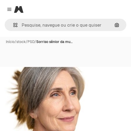
Magnific
Close menu
Pesqui
Início
/
stock
/
PSD
/
Sorriso sênior da mu…