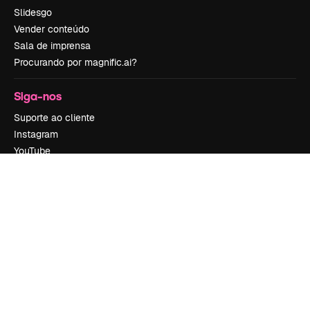
Slidesgo
Vender conteúdo
Sala de imprensa
Procurando por magnific.ai?
Siga-nos
Suporte ao cliente
Instagram
YouTube
LinkedIn
TikTok
Discord
X
Reddit
Copyright © 2010-
2026
Freepik Company S.L.U.
Todos os direitos
reservados
.