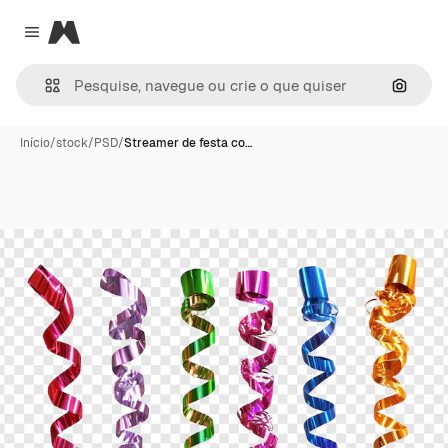
Magnific
Close menu
Pesqui
Início
/
stock
/
PSD
/
Streamer de festa co…