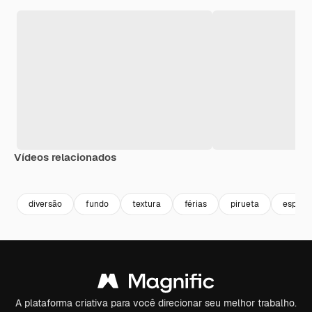
Vídeos relacionados
Premium
Premium
Premium
Premium
diversão
fundo
textura
férias
pirueta
espiral
A plataforma criativa para você direcionar seu melhor trabalho.