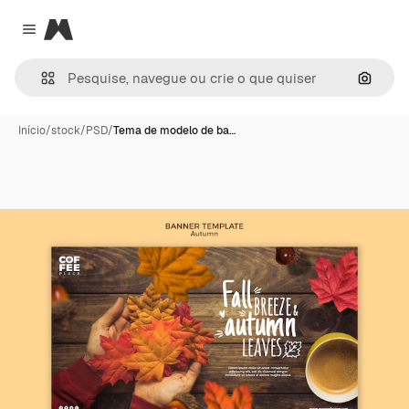
Magnific
Close menu
Pesqui
Início
/
stock
/
PSD
/
Tema de modelo de ba…