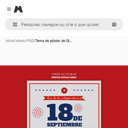
Magnific
Close menu
Pesqui
Início
/
stock
/
PSD
/
Tema do pôster do Di…