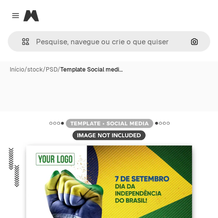
Magnific
Close menu
Pesqui
Início
/
stock
/
PSD
/
Template Social medi…