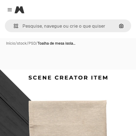
Magnific
Close menu
Pesqui
Início
/
stock
/
PSD
/
Toalha de mesa isola…