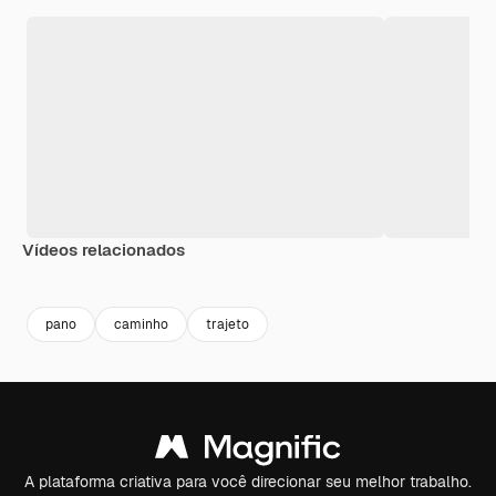
Vídeos relacionados
Premium
Premium
Gerado por IA
Premium
Premium
pano
caminho
trajeto
A plataforma criativa para você direcionar seu melhor trabalho.