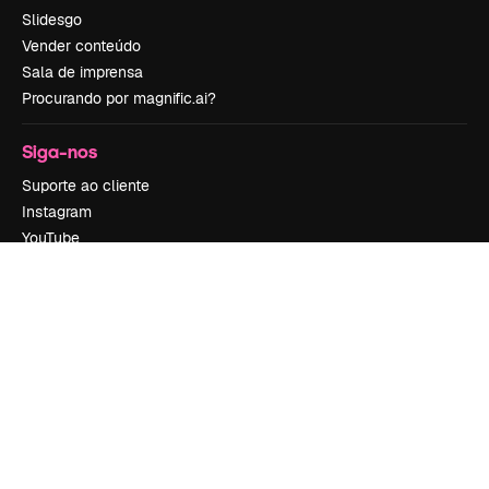
Slidesgo
Vender conteúdo
Sala de imprensa
Procurando por magnific.ai?
Siga-nos
Suporte ao cliente
Instagram
YouTube
LinkedIn
TikTok
Discord
X
Reddit
Copyright © 2010-
2026
Freepik Company S.L.U.
Todos os direitos
reservados
.