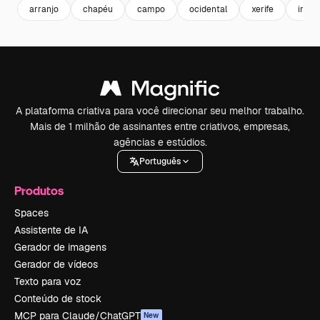
arranjo
chapéu
campo
ocidental
xerife
inspi
A plataforma criativa para você direcionar seu melhor trabalho.
Mais de 1 milhão de assinantes entre criativos, empresas,
agências e estúdios.
Português
Produtos
Spaces
Assistente de IA
Gerador de imagens
Gerador de vídeos
Texto para voz
Conteúdo de stock
MCP para Claude/ChatGPT
New