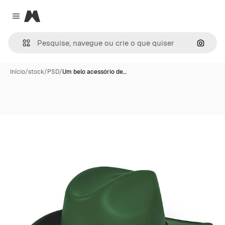
Magnific
Close menu
Pesqui
Início
/
stock
/
PSD
/
Um belo acessório de…