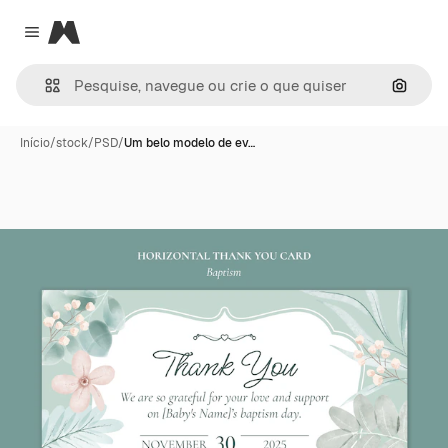
Magnific
Close menu
Pesqui
Início
/
stock
/
PSD
/
Um belo modelo de ev…