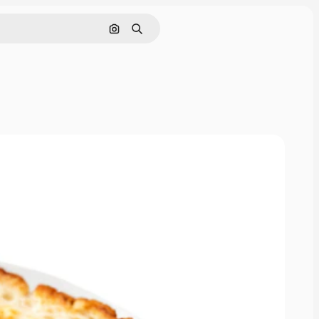
Pesquisar por imagem
Buscar