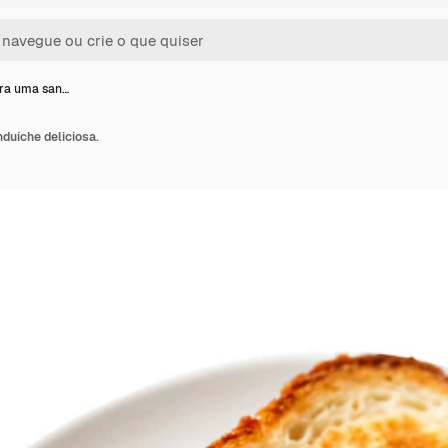
ra uma san…
uíche deliciosa.