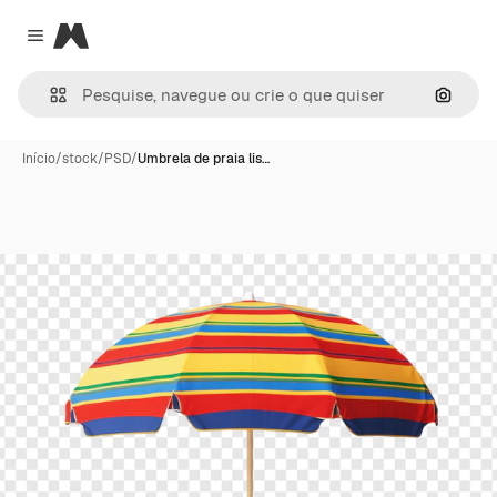
Magnific
Close menu
Pesqui
Início
/
stock
/
PSD
/
Umbrela de praia lis…