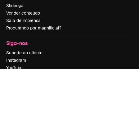
Slidesgo
Vender conteúdo
Sala de imprensa
Procurando por magnific.ai?
Siga-nos
Suporte ao cliente
Instagram
YouTube
LinkedIn
TikTok
Discord
X
Reddit
Copyright © 2010-
2026
Freepik Company S.L.U.
Todos os direitos
reservados
.