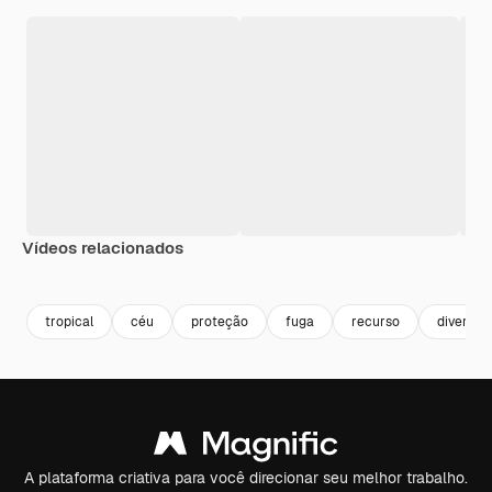
Vídeos relacionados
Premium
Premium
Gerado por IA
Premium
Premium
Gerado por 
tropical
céu
proteção
fuga
recurso
diversão
A plataforma criativa para você direcionar seu melhor trabalho.