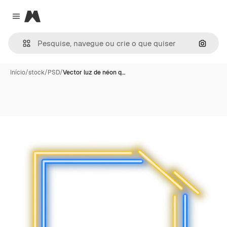
Magnific
Close menu
Pesqui
Início
/
stock
/
PSD
/
Vector luz de néon q…