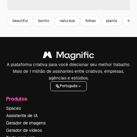
beautiful
bonito
natureza
folhas
planta
top v
A plataforma criativa para você direcionar seu melhor trabalho.
Mais de 1 milhão de assinantes entre criativos, empresas,
agências e estúdios.
Português
Produtos
Spaces
Assistente de IA
Gerador de imagens
Gerador de vídeos