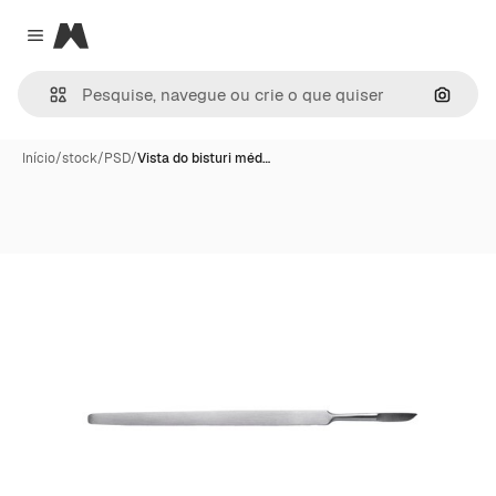
Magnific
Close menu
Pesqui
Início
/
stock
/
PSD
/
Vista do bisturi méd…