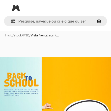
Magnific
Close menu
Pesqui
Início
/
stock
/
PSD
/
Vista frontal sorrid…