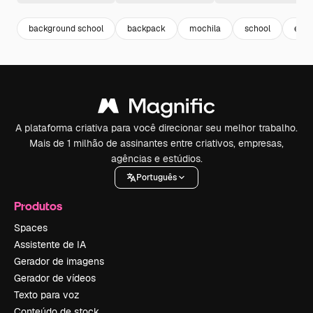
background school
backpack
mochila
school
esco
A plataforma criativa para você direcionar seu melhor trabalho.
Mais de 1 milhão de assinantes entre criativos, empresas,
agências e estúdios.
Português
Produtos
Spaces
Assistente de IA
Gerador de imagens
Gerador de vídeos
Texto para voz
Conteúdo de stock