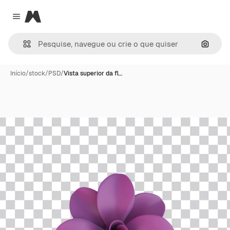
Magnific
Close menu
Pesqui
Início
/
stock
/
PSD
/
Vista superior da fl…