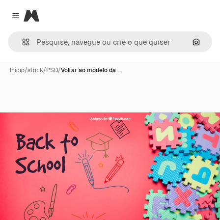
Magnific
Close menu
Pesqui
Início
/
stock
/
PSD
/
Voltar ao modelo da …