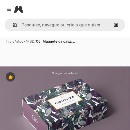
Magnific
Close menu
Pesqui
Início
/
stock
/
PSD
/
05_Maquete da caixa …
Premium