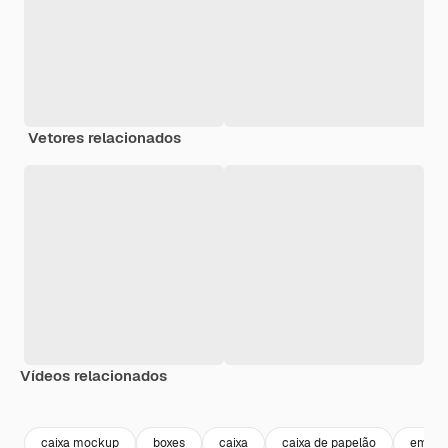
Vetores relacionados
Vídeos relacionados
Premium
Premium
Premium
Premium
Gerado por 
caixa mockup
boxes
caixa
caixa de papelão
embal