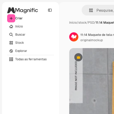
Criar
Início
/
stock
/
PSD
/
11:14 Maquet
Início
Buscar
11:14 Maquete de tela r
originalmockup
Stock
Explorar
Todas as ferramentas
Premium