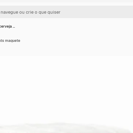
cerveja …
ints maquete