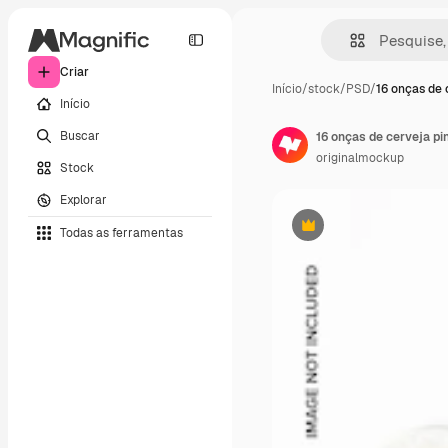
Criar
Início
/
stock
/
PSD
/
16 onças de 
Início
Buscar
16 onças de cerveja p
originalmockup
Stock
Explorar
Todas as ferramentas
Premium