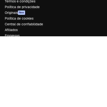
Termos e condições
Política de privacidade
Originais
New
Política de cookies
Central de confiabilidade
Afiliados
Empresas
Empresa
Preços
Sobre nós
Reviews
Emprego
Tendências de pesquisa
Blog
Eventos
Slidesgo
Vender conteúdo
Sala de imprensa