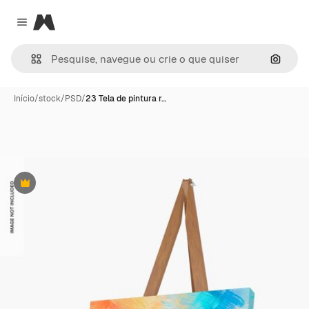
Magnific
Close menu
Pesqui
Início
/
stock
/
PSD
/
23 Tela de pintura r…
Premium