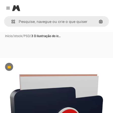
Magnific
Close menu
Pesqui
Início
/
stock
/
PSD
/
3 D ilustração do íc…
Premium