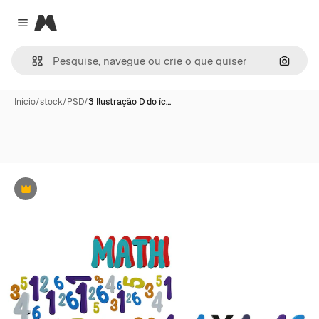
Magnific
Close menu
Pesqui
Início
/
stock
/
PSD
/
3 Ilustração D do íc…
Premium