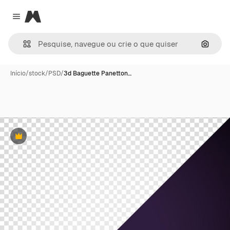
Magnific
Close menu
Pesqui
Início
/
stock
/
PSD
/
3d Baguette Panetton…
Premium