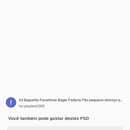
3d Baguette Panettone Bagel Padaria Pão pequeno-almoço pão sobremesa assados Produtos alimentícios
faryaladeel1995
Você também pode gostar destes PSD