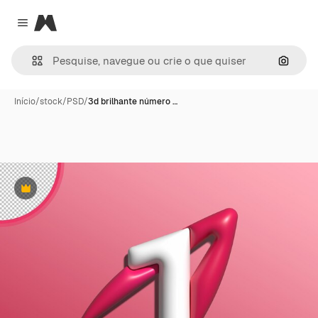
Magnific
Close menu
Pesqui
Início
/
stock
/
PSD
/
3d brilhante número …
Premium