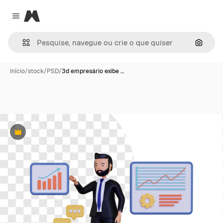
Magnific
Close menu
Pesqui
Início
/
stock
/
PSD
/
3d empresário exibe …
Premium