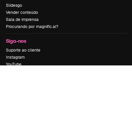
Slidesgo
Vender conteúdo
Sala de imprensa
Procurando por magnific.ai?
Siga-nos
Suporte ao cliente
Instagram
YouTube
LinkedIn
TikTok
Discord
X
Reddit
Copyright © 2010-
2026
Freepik Company S.L.U.
Todos os direitos
reservados
.