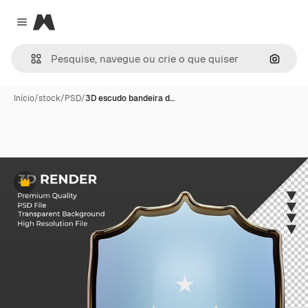
Magnific
Close menu
Pesqui
Início
/
stock
/
PSD
/
3D escudo bandeira d…
Premium