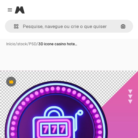
Magnific
Close menu
Pesqui
Início
/
stock
/
PSD
/
3D ícone casino hote…
Premium