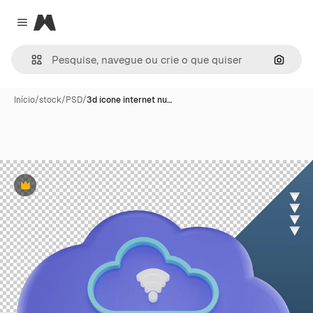
Magnific
Close menu
Pesqui
Início
/
stock
/
PSD
/
3d ícone internet nu…
Premium