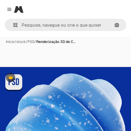
Magnific
Close menu
Pesqui
Início
/
stock
/
PSD
/
Renderização 3D de C…
Premium