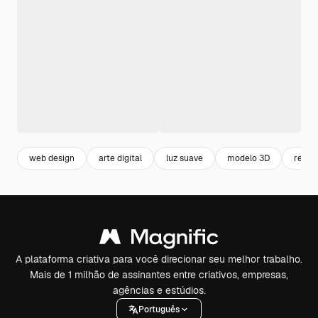
web design
arte digital
luz suave
modelo 3D
rende
A plataforma criativa para você direcionar seu melhor trabalho.
Mais de 1 milhão de assinantes entre criativos, empresas,
agências e estúdios.
Português