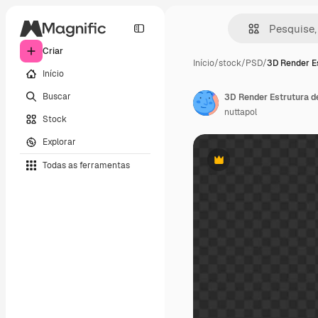
Criar
Início
/
stock
/
PSD
/
3D Render E
Início
Buscar
3D Render Estrutura de
nuttapol
Stock
Explorar
Todas as ferramentas
Premium