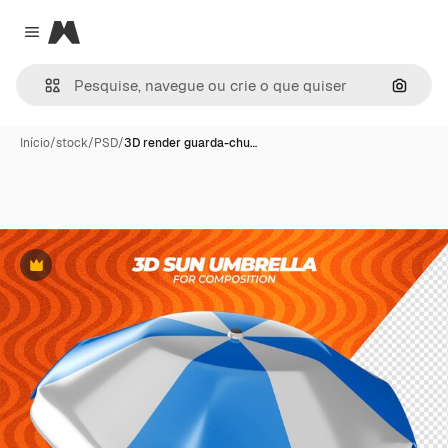
Magnific
Close menu
Pesqui
Início
/
stock
/
PSD
/
3D render guarda-chu…
Premium