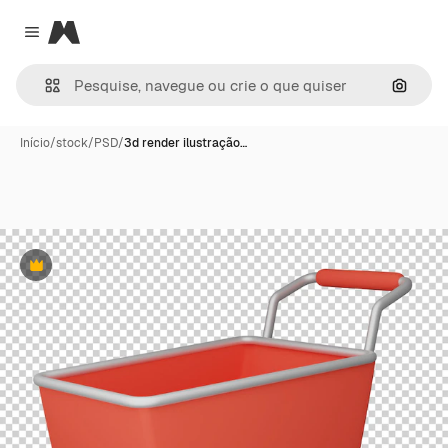
Magnific
Close menu
Pesqui
Início
/
stock
/
PSD
/
3d render ilustração…
Premium