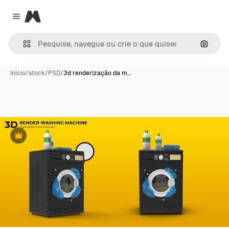
Magnific
Close menu
Pesqui
Início
/
stock
/
PSD
/
3d renderização da m…
Premium