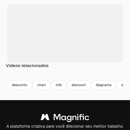
Vídeos relacionados
Premium
Premium
Premium
Premium
desconto
chart
info
discount
diagrama
off
A plataforma criativa para você direcionar seu melhor trabalho.