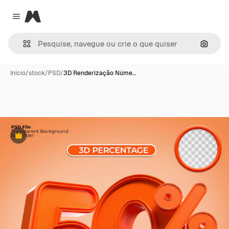
Magnific
Close menu
Pesqui
Início
/
stock
/
PSD
/
3D Renderização Núme…
Premium