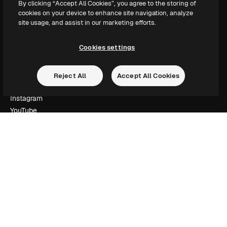
By clicking “Accept All Cookies”, you agree to the storing of
Slidesgo
cookies on your device to enhance site navigation, analyze
Vender conteúdo
site usage, and assist in our marketing efforts.
Sala de imprensa
Procurando por magnific.ai?
Cookies settings
Siga-nos
Reject All
Accept All Cookies
Suporte ao cliente
Instagram
YouTube
LinkedIn
TikTok
Discord
X
Reddit
Copyright © 2010-
2026
Freepik Company S.L.U.
Todos os direitos
reservados
.