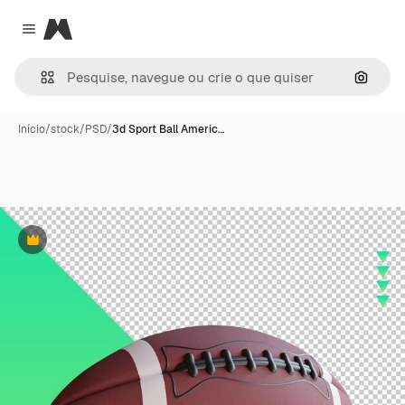
Magnific
Close menu
Pesqui
Início
/
stock
/
PSD
/
3d Sport Ball Americ…
Premium