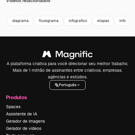
Vídeos relacionados
Premium
Premium
Premium
Premium
diagrama
fluxograma
infografico
etapas
info
A plataforma criativa para você direcionar seu melhor trabalho.
Mais de 1 milhão de assinantes entre criativos, empresas,
agências e estúdios.
Português
Produtos
Spaces
Assistente de IA
Gerador de imagens
Gerador de vídeos