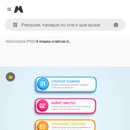
Magnific
Close menu
Pesqui
Início
/
stock
/
PSD
/
4 etapas criativas d…
Premium