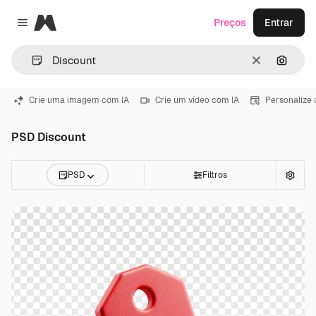
Magnific
Preços
Entrar
Close menu
Limpar
Pesqui
Crie uma imagem com IA
Crie um vídeo com IA
Personalize
PSD Discount
PSD
Filtros