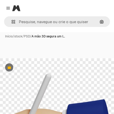
Magnific
Close menu
Pesqui
Início
/
stock
/
PSD
/
A mão 3D segura um l…
Premium