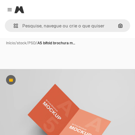
Magnific
Close menu
Pesqui
Início
/
stock
/
PSD
/
A5 bifold brochura m…
Premium