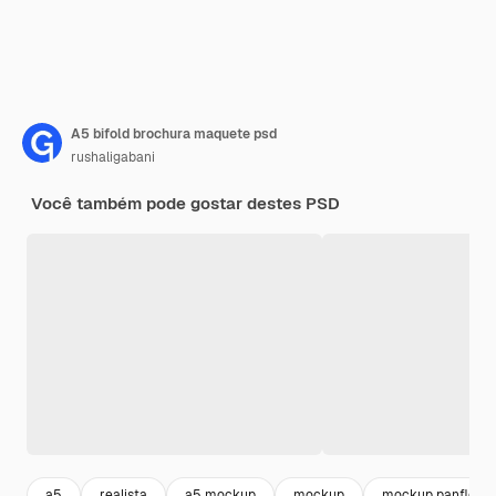
A5 bifold brochura maquete psd
rushaligabani
Você também pode gostar destes PSD
a5
realista
a5 mockup
mockup
mockup panfleto