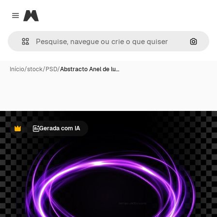
Magnific
Close menu
Pesqui
Início
/
stock
/
PSD
/
Abstracto Anel de lu…
Gerada com IA
Premium