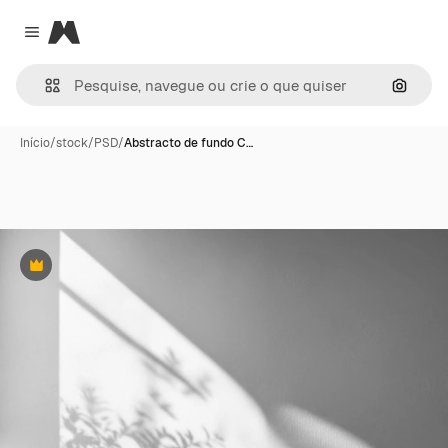
Magnific
Close menu
Pesqui
Início
/
stock
/
PSD
/
Abstracto de fundo C…
Premium