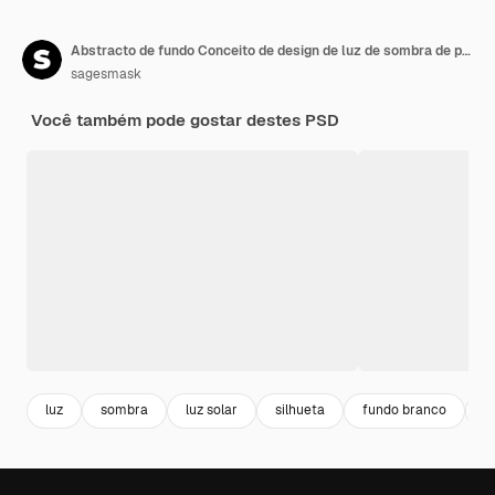
Abstracto de fundo Conceito de design de luz de sombra de parede de cimento
sagesmask
Você também pode gostar destes PSD
luz
sombra
luz solar
silhueta
fundo branco
s