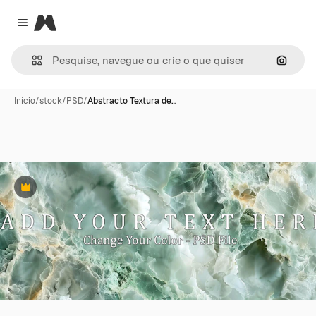
Magnific
Close menu
Pesqui
Início
/
stock
/
PSD
/
Abstracto Textura de…
Premium